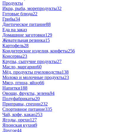
Продукты
Икра, рыба, морепродукты
32
Готовые блюда
22
Грибы
34
Диетическое питание
88
Еда на заказ
Домашние заготовки
129
Жевательная резинка
15
Картофель
28
Кондитерские изделия, конфеты
256
Консервы
23
Крупы, сыпучие продукты
27
Масло, маргарин
60
Мёд, продукты пчеловодства
138
Молоко и молочные продукты
23
Мясо, птица, яйцо
66
Напитки
188
Овощи, фрукты, зелень
94
Полуфабрикаты
20
Приправы, специи
232
Спортивное питание
335
Чай, кофе, какао
253
Ягоды, орехи
127
Японская кухня
9
Другое
44