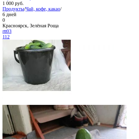
1 000
руб.
Продукты
/
Чай, кофе, какао
/
6 дней
0
Красноярск, Зелёная Роща
rtt03
112