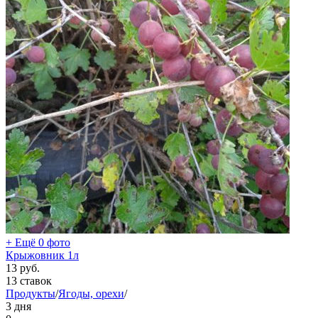
+ Ещё 0 фото
Крыжовник 1л
13
руб.
13 ставок
Продукты
/
Ягоды, орехи
/
3 дня