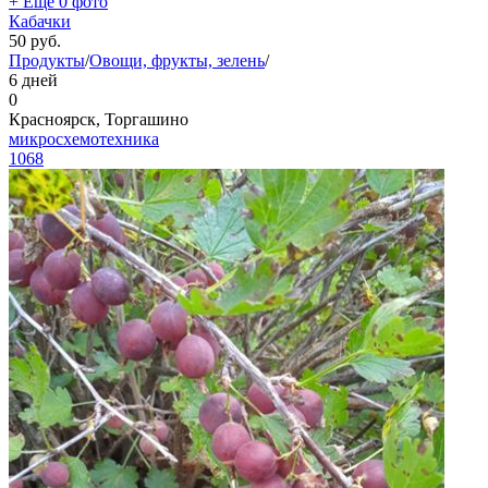
+ Ещё 0 фото
Кабачки
50
руб.
Продукты
/
Овощи, фрукты, зелень
/
6 дней
0
Красноярск, Торгашино
микросхемотехника
1068