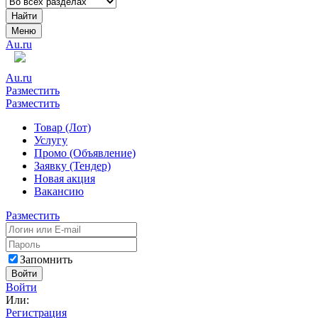
Найти
Меню
Au.ru
Au.ru
Разместить
Разместить
Товар (Лот)
Услугу
Промо (Объявление)
Заявку (Тендер)
Новая акция
Вакансию
Разместить
Запомнить
Войти
Войти
Или:
Регистрация