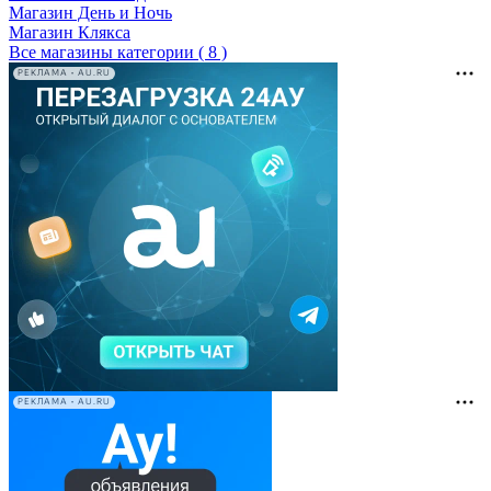
Магазин День и Ночь
Магазин Клякса
Все магазины категории ( 8 )
РЕКЛАМА • AU.RU
РЕКЛАМА • AU.RU