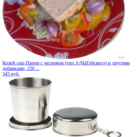
Козий сыр Панир с чесноком (тип АДЫГейского) и другими
добавками, 250 ...
345
руб.