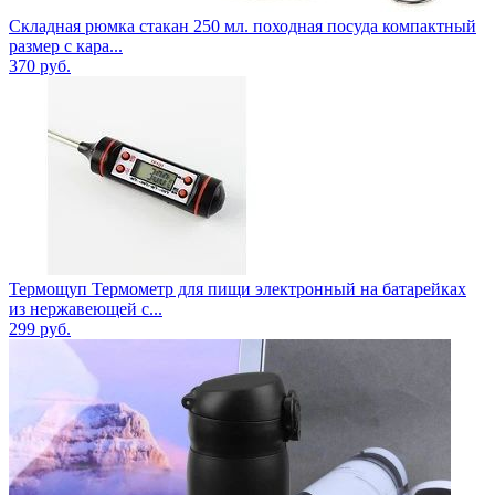
Складная рюмка стакан 250 мл. походная посуда компактный
размер с кара...
370
руб.
Термощуп Термометр для пищи электронный на батарейках
из нержавеющей с...
299
руб.