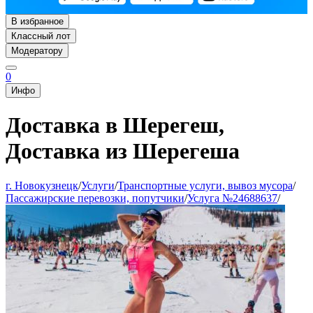
В избранное
Классный лот
Модератору
0
Инфо
Доставка в Шерегеш,
Доставка из Шерегеша
г. Новокузнецк
/
Услуги
/
Транспортные услуги, вывоз мусора
/
Пассажирские перевозки, попутчики
/
Услуга №24688637
/