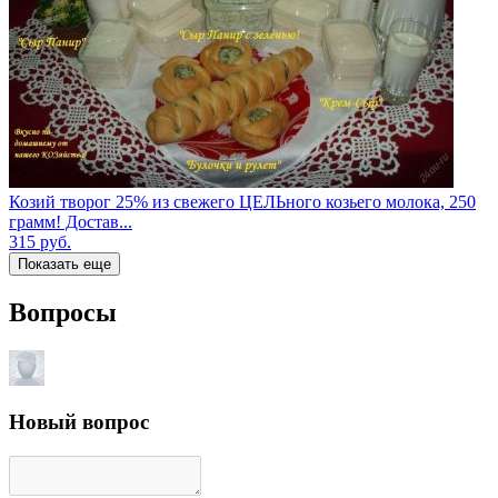
Козий творог 25% из свежего ЦЕЛЬного козьего молока, 250
грамм! Достав...
315
руб.
Показать еще
Вопросы
Новый вопрос