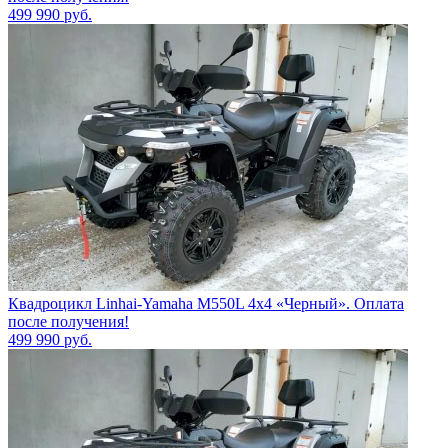
499 990
руб.
Квадроцикл Linhai-Yamaha M550L 4x4 «Черный». Оплата
после получения!
499 990
руб.