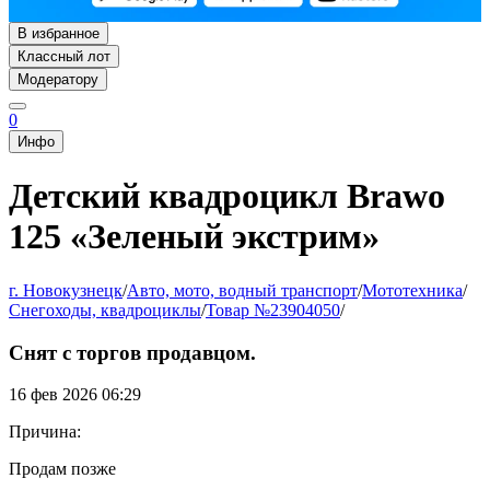
В избранное
Классный лот
Модератору
0
Инфо
Детский квадроцикл Brawo
125 «Зеленый экстрим»
г. Новокузнецк
/
Авто, мото, водный транспорт
/
Мототехника
/
Снегоходы, квадроциклы
/
Товар №23904050
/
Снят с торгов продавцом.
16 фев 2026 06:29
Причина:
Продам позже