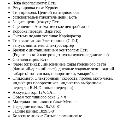
Чека безопасности: Есть
Регулировка газа: Курком
Тип привода: Цепной на заднюю ось
Успокоитель/натяжитель цепи: Есть
Защита цепи (кожух): Есть
Сцепление: Автоматическое центробежное
Коробка передач: Вариатор
Система подачи топлива: Карбюратор
Тип зажигания: Электронное (C.D.I)
Запуск двигателя: Электростартер
Брелок с дистанционным контролем: Есть
(Родительский контроль, запуск-глушение двигателя)
Сигнализация: Есть
Фары (оптика): Линзованные фары головного света
(ближний-дальний свет), дневные ходовые огни, задний
габарит/стоп-сигнал, поворотники, «аварийка»
Спидометр: Электронный (скорость, пробег, мото-часы,
индикация поворотников, индикатор выбранной
передачи R-N-D, номер передачи)
Аккумулятор: 12V, 5Ah
Объем топливного бака: 2,4 л
Материал топливного бака: Металл
Передние шины: 19х7,0-8"
Задние шины: 18х9,5-8"
Колесные диски: Литые алюминиевые