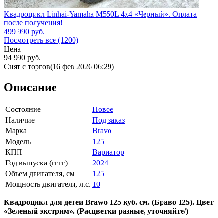
Квадроцикл Linhai-Yamaha M550L 4x4 «Черный». Оплата
после получения!
499 990
руб.
Посмотреть все (1200)
Цена
94 990
руб.
Снят с торгов
(16 фев 2026 06:29)
Описание
Состояние
Новое
Наличие
Под заказ
Марка
Bravo
Модель
125
КПП
Вариатор
Год выпуска (гггг)
2024
Объем двигателя, см
125
Мощность двигателя, л.с.
10
Квадроцикл для детей Brawo 125 куб. см. (Браво 125). Цвет
«Зеленый экстрим». (Расцветки разные, уточняйте/)